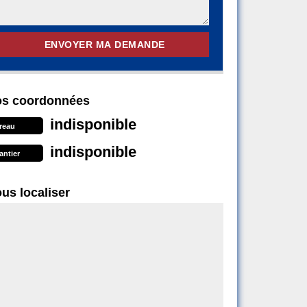
s coordonnées
indisponible
reau
indisponible
antier
us localiser