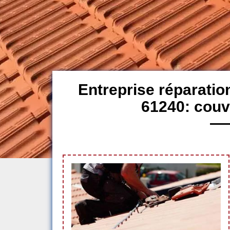
Entreprise réparatio
61240: couv