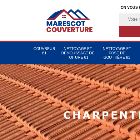
ON VOUS 
COUVREUR
NETTOYAGE ET
NETTOYAGE ET
61
DÉMOUSSAGE DE
POSE DE
TOITURE 61
GOUTTIÈRE 61