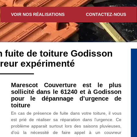
VOIR NOS RÉALISATIONS
CONTACTEZ-NOUS
n fuite de toiture Godisson
reur expérimenté
Marescot Couverture est le plus
sollicité dans le 61240 et à Godisson
pour le dépannage d’urgence de
toiture
En cas de présence de fuite dans votre toiture, il vous
est prié de réaliser sa réparation dans l’urgence. Ce
problème apparait surtout lors des saisons pluvieuses,
d’où la nécessité de faire appel à un couvreur