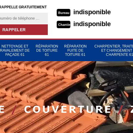
RAPPELLE GRATUITEMENT
indisponible
Bureau
indisponible
Chantier
NETTOYAGE ET
RÉPARATION
RÉPARATION
CHARPENTIER, TRAI
RAVALEMENT DE
DE TOITURE
FUITE DE
ET CHANGEMENT
FAÇADE 61
61
TOITURE 61
CHARPENTE 6