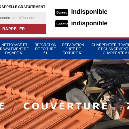
RAPPELLE GRATUITEMENT
indisponible
Bureau
indisponible
Chantier
NETTOYAGE ET
RÉPARATION
RÉPARATION
CHARPENTIER, TRAI
RAVALEMENT DE
DE TOITURE
FUITE DE
ET CHANGEMENT
FAÇADE 61
61
TOITURE 61
CHARPENTE 6