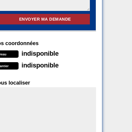
s coordonnées
indisponible
reau
indisponible
antier
us localiser