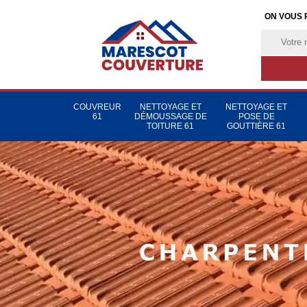
ON VOUS 
COUVREUR
NETTOYAGE ET
NETTOYAGE ET
61
DÉMOUSSAGE DE
POSE DE
TOITURE 61
GOUTTIÈRE 61