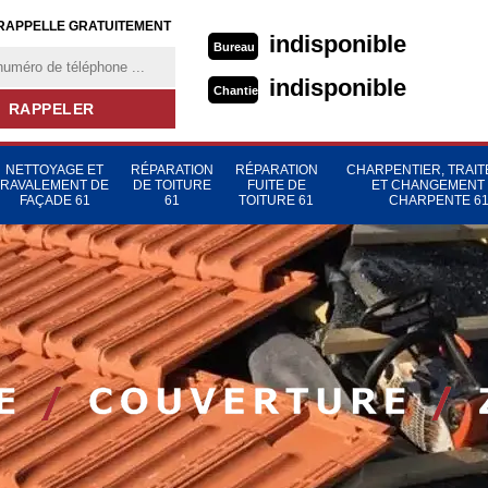
RAPPELLE GRATUITEMENT
indisponible
Bureau
indisponible
Chantier
NETTOYAGE ET
RÉPARATION
RÉPARATION
CHARPENTIER, TRAI
RAVALEMENT DE
DE TOITURE
FUITE DE
ET CHANGEMENT
FAÇADE 61
61
TOITURE 61
CHARPENTE 6