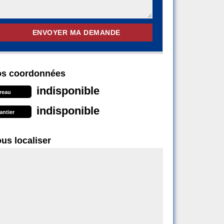
s coordonnées
indisponible
reau
indisponible
antier
us localiser