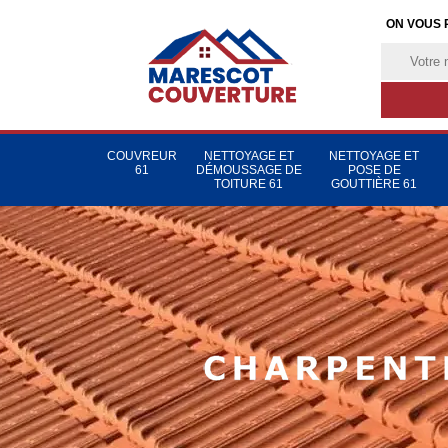
ON VOUS 
COUVREUR
NETTOYAGE ET
NETTOYAGE ET
61
DÉMOUSSAGE DE
POSE DE
TOITURE 61
GOUTTIÈRE 61