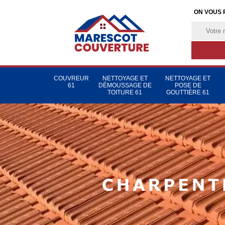
ON VOUS 
COUVREUR
NETTOYAGE ET
NETTOYAGE ET
61
DÉMOUSSAGE DE
POSE DE
TOITURE 61
GOUTTIÈRE 61