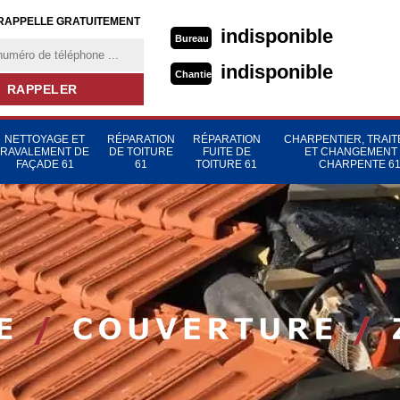
RAPPELLE GRATUITEMENT
indisponible
Bureau
indisponible
Chantier
NETTOYAGE ET
RÉPARATION
RÉPARATION
CHARPENTIER, TRAI
RAVALEMENT DE
DE TOITURE
FUITE DE
ET CHANGEMENT
FAÇADE 61
61
TOITURE 61
CHARPENTE 6