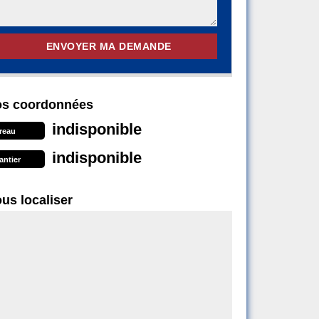
s coordonnées
indisponible
reau
indisponible
antier
us localiser