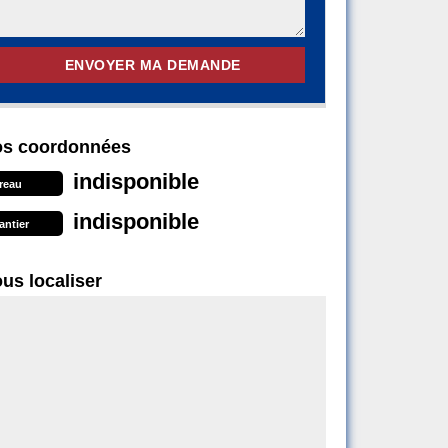
s coordonnées
indisponible
reau
indisponible
antier
us localiser