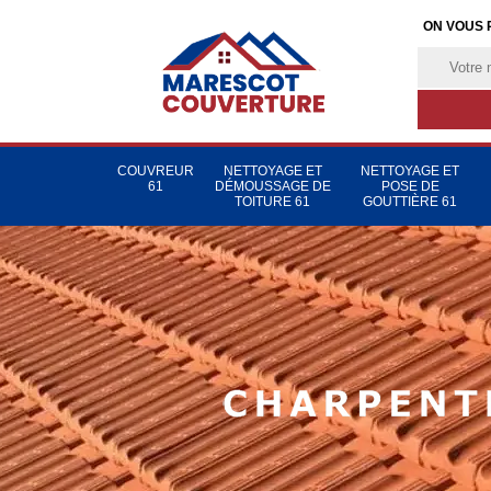
ON VOUS 
COUVREUR
NETTOYAGE ET
NETTOYAGE ET
61
DÉMOUSSAGE DE
POSE DE
TOITURE 61
GOUTTIÈRE 61