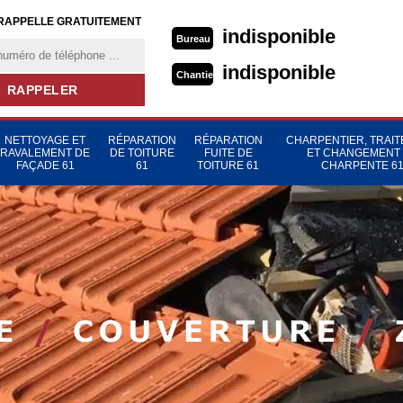
RAPPELLE GRATUITEMENT
indisponible
Bureau
indisponible
Chantier
NETTOYAGE ET
RÉPARATION
RÉPARATION
CHARPENTIER, TRAI
RAVALEMENT DE
DE TOITURE
FUITE DE
ET CHANGEMENT
FAÇADE 61
61
TOITURE 61
CHARPENTE 6