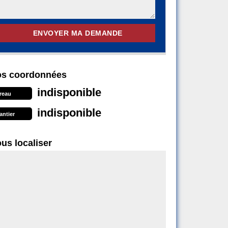
s coordonnées
indisponible
reau
indisponible
antier
us localiser