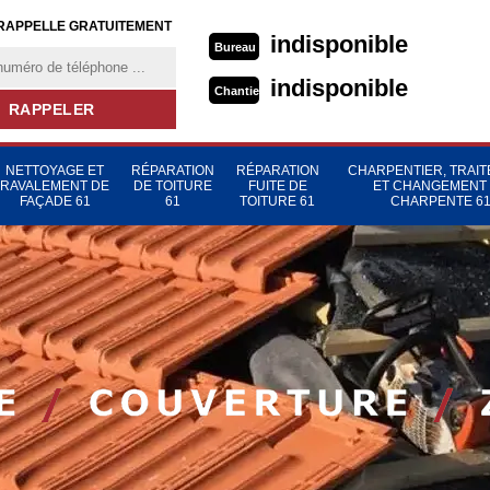
RAPPELLE GRATUITEMENT
indisponible
Bureau
indisponible
Chantier
NETTOYAGE ET
RÉPARATION
RÉPARATION
CHARPENTIER, TRAI
RAVALEMENT DE
DE TOITURE
FUITE DE
ET CHANGEMENT
FAÇADE 61
61
TOITURE 61
CHARPENTE 6