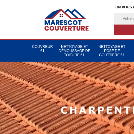
ON VOUS 
COUVREUR
NETTOYAGE ET
NETTOYAGE ET
61
DÉMOUSSAGE DE
POSE DE
TOITURE 61
GOUTTIÈRE 61