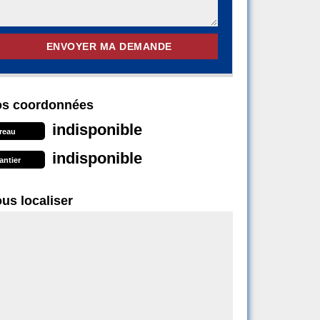
s coordonnées
indisponible
reau
indisponible
antier
us localiser