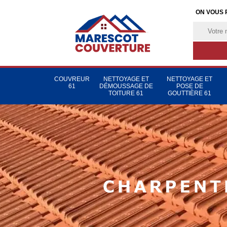
ON VOUS 
COUVREUR
NETTOYAGE ET
NETTOYAGE ET
61
DÉMOUSSAGE DE
POSE DE
TOITURE 61
GOUTTIÈRE 61