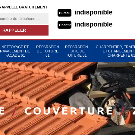
RAPPELLE GRATUITEMENT
indisponible
Bureau
indisponible
Chantier
NETTOYAGE ET
RÉPARATION
RÉPARATION
CHARPENTIER, TRAI
RAVALEMENT DE
DE TOITURE
FUITE DE
ET CHANGEMENT
FAÇADE 61
61
TOITURE 61
CHARPENTE 6