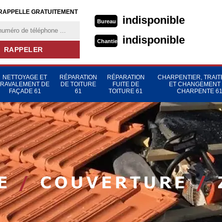
RAPPELLE GRATUITEMENT
indisponible
Bureau
indisponible
Chantier
NETTOYAGE ET
RÉPARATION
RÉPARATION
CHARPENTIER, TRAI
RAVALEMENT DE
DE TOITURE
FUITE DE
ET CHANGEMENT
FAÇADE 61
61
TOITURE 61
CHARPENTE 6