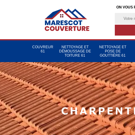
ON VOUS 
COUVREUR
NETTOYAGE ET
NETTOYAGE ET
61
DÉMOUSSAGE DE
POSE DE
TOITURE 61
GOUTTIÈRE 61