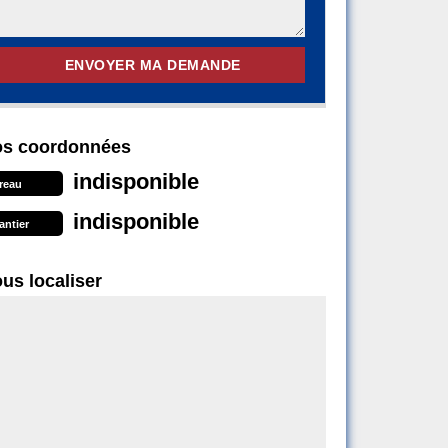
s coordonnées
indisponible
reau
indisponible
antier
us localiser