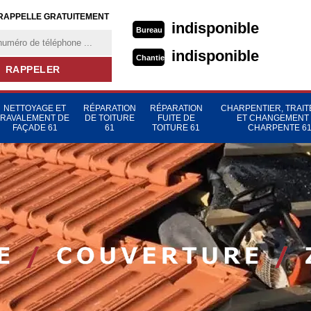
RAPPELLE GRATUITEMENT
indisponible
Bureau
indisponible
Chantier
NETTOYAGE ET
RÉPARATION
RÉPARATION
CHARPENTIER, TRAI
RAVALEMENT DE
DE TOITURE
FUITE DE
ET CHANGEMENT
FAÇADE 61
61
TOITURE 61
CHARPENTE 6