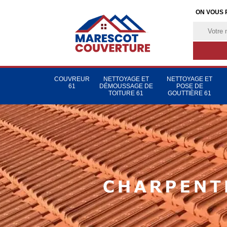
ON VOUS 
COUVREUR
NETTOYAGE ET
NETTOYAGE ET
61
DÉMOUSSAGE DE
POSE DE
TOITURE 61
GOUTTIÈRE 61