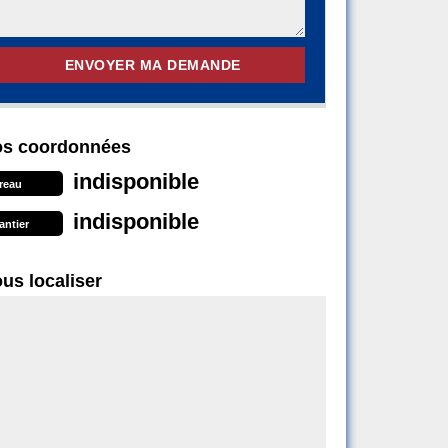
s coordonnées
indisponible
reau
indisponible
antier
us localiser