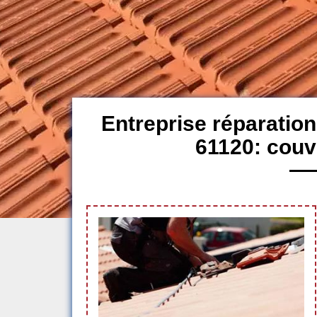
Entreprise réparation
61120: couv