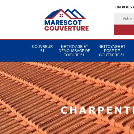
ON VOUS 
COUVREUR
NETTOYAGE ET
NETTOYAGE ET
61
DÉMOUSSAGE DE
POSE DE
TOITURE 61
GOUTTIÈRE 61