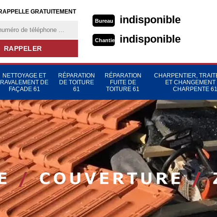
RAPPELLE GRATUITEMENT
indisponible
Bureau
indisponible
Chantier
NETTOYAGE ET
RÉPARATION
RÉPARATION
CHARPENTIER, TRAI
RAVALEMENT DE
DE TOITURE
FUITE DE
ET CHANGEMENT
FAÇADE 61
61
TOITURE 61
CHARPENTE 6