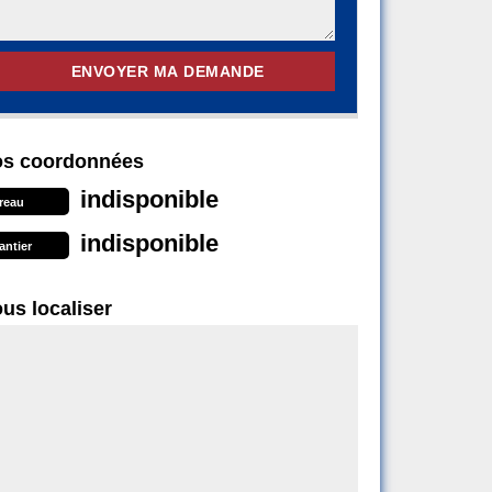
s coordonnées
indisponible
reau
indisponible
antier
us localiser