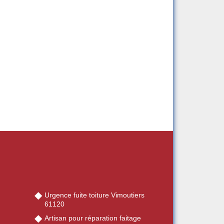
Urgence fuite toiture Vimoutiers
61120
Artisan pour réparation faitage