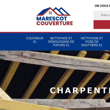
ON VOUS 
COUVREUR
NETTOYAGE ET
NETTOYAGE ET
61
DÉMOUSSAGE DE
POSE DE
TOITURE 61
GOUTTIÈRE 61