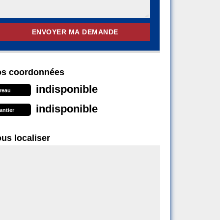
s coordonnées
indisponible
reau
indisponible
antier
us localiser