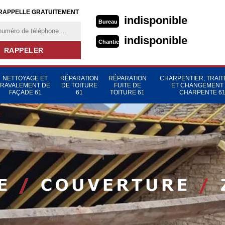
RAPPELLE GRATUITEMENT
indisponible
Bureau
indisponible
Chantier
NETTOYAGE ET
RÉPARATION
RÉPARATION
CHARPENTIER, TRAI
RAVALEMENT DE
DE TOITURE
FUITE DE
ET CHANGEMENT
FAÇADE 61
61
TOITURE 61
CHARPENTE 6