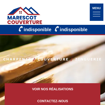
MENU
indisponible
indisponible
VOIR NOS RÉALISATIONS
CONTACTEZ-NOUS