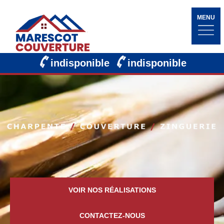
MENU
indisponible
indisponible
VOIR NOS RÉALISATIONS
CONTACTEZ-NOUS