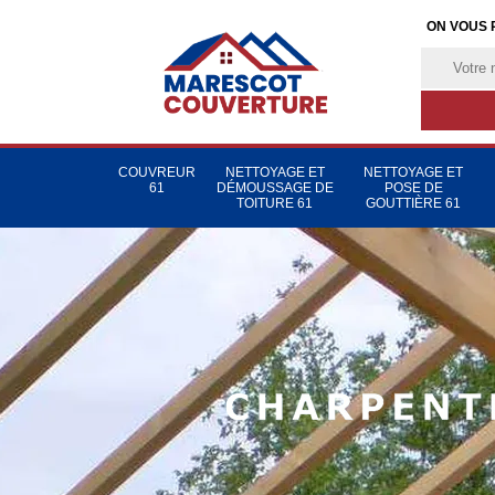
ON VOUS 
COUVREUR
NETTOYAGE ET
NETTOYAGE ET
61
DÉMOUSSAGE DE
POSE DE
TOITURE 61
GOUTTIÈRE 61