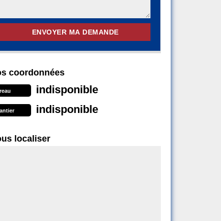
s coordonnées
indisponible
reau
indisponible
antier
us localiser