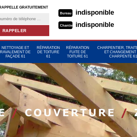
RAPPELLE GRATUITEMENT
indisponible
Bureau
indisponible
Chantier
NETTOYAGE ET
RÉPARATION
RÉPARATION
CHARPENTIER, TRAI
RAVALEMENT DE
DE TOITURE
FUITE DE
ET CHANGEMENT
FAÇADE 61
61
TOITURE 61
CHARPENTE 6