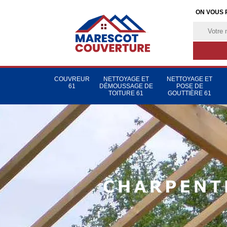
ON VOUS 
COUVREUR
NETTOYAGE ET
NETTOYAGE ET
61
DÉMOUSSAGE DE
POSE DE
TOITURE 61
GOUTTIÈRE 61