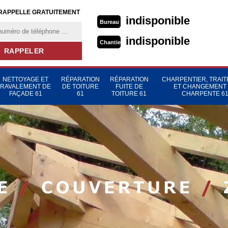
RAPPELLE GRATUITEMENT
indisponible
Bureau
indisponible
Chantier
NETTOYAGE ET
RÉPARATION
RÉPARATION
CHARPENTIER, TRAI
RAVALEMENT DE
DE TOITURE
FUITE DE
ET CHANGEMENT
FAÇADE 61
61
TOITURE 61
CHARPENTE 6