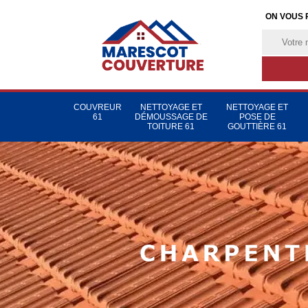
ON VOUS 
COUVREUR
NETTOYAGE ET
NETTOYAGE ET
61
DÉMOUSSAGE DE
POSE DE
TOITURE 61
GOUTTIÈRE 61