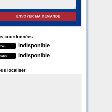
s coordonnées
indisponible
reau
indisponible
antier
us localiser