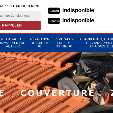
RAPPELLE GRATUITEMENT
indisponible
Bureau
indisponible
Chantier
NETTOYAGE ET
RÉPARATION
RÉPARATION
CHARPENTIER, TRAI
RAVALEMENT DE
DE TOITURE
FUITE DE
ET CHANGEMENT
FAÇADE 61
61
TOITURE 61
CHARPENTE 6