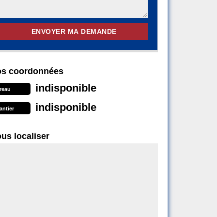
s coordonnées
indisponible
reau
indisponible
antier
us localiser