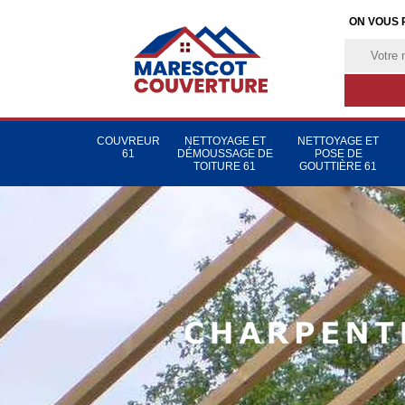
ON VOUS 
COUVREUR
NETTOYAGE ET
NETTOYAGE ET
61
DÉMOUSSAGE DE
POSE DE
TOITURE 61
GOUTTIÈRE 61