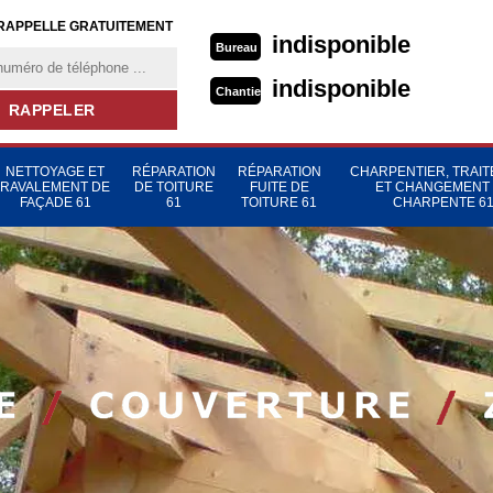
RAPPELLE GRATUITEMENT
indisponible
Bureau
indisponible
Chantier
NETTOYAGE ET
RÉPARATION
RÉPARATION
CHARPENTIER, TRAI
RAVALEMENT DE
DE TOITURE
FUITE DE
ET CHANGEMENT
FAÇADE 61
61
TOITURE 61
CHARPENTE 6