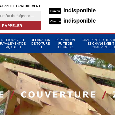
RAPPELLE GRATUITEMENT
indisponible
Bureau
indisponible
Chantier
NETTOYAGE ET
RÉPARATION
RÉPARATION
CHARPENTIER, TRAI
RAVALEMENT DE
DE TOITURE
FUITE DE
ET CHANGEMENT
FAÇADE 61
61
TOITURE 61
CHARPENTE 6