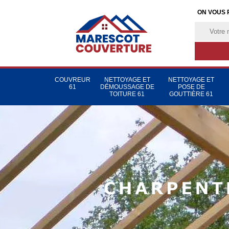
ON VOUS 
COUVREUR
NETTOYAGE ET
NETTOYAGE ET
61
DÉMOUSSAGE DE
POSE DE
TOITURE 61
GOUTTIÈRE 61