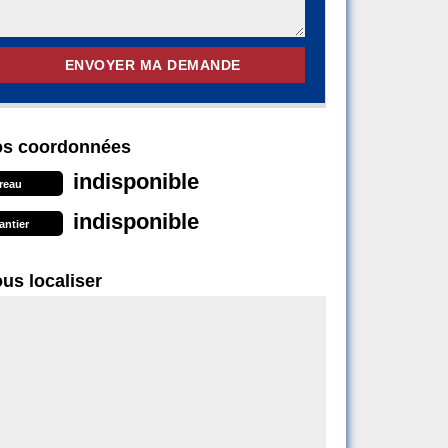
s coordonnées
indisponible
reau
indisponible
antier
us localiser