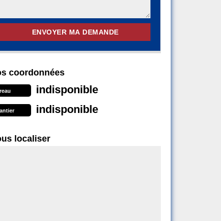
s coordonnées
indisponible
reau
indisponible
antier
us localiser