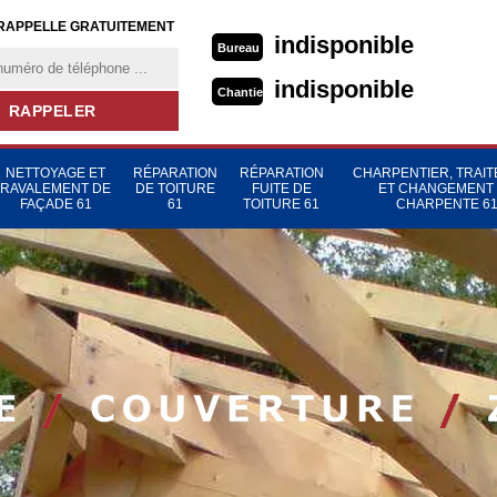
RAPPELLE GRATUITEMENT
indisponible
Bureau
indisponible
Chantier
NETTOYAGE ET
RÉPARATION
RÉPARATION
CHARPENTIER, TRAI
RAVALEMENT DE
DE TOITURE
FUITE DE
ET CHANGEMENT
FAÇADE 61
61
TOITURE 61
CHARPENTE 6