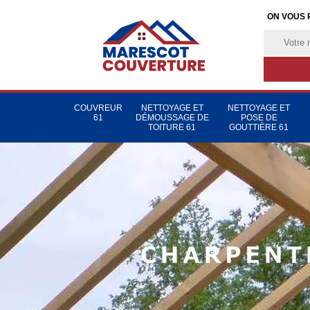
ON VOUS 
COUVREUR
NETTOYAGE ET
NETTOYAGE ET
61
DÉMOUSSAGE DE
POSE DE
TOITURE 61
GOUTTIÈRE 61