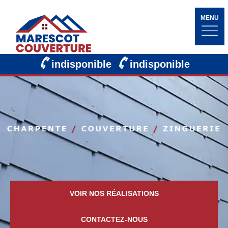
MENU
indisponible
indisponible
VOIR NOS RÉALISATIONS
CONTACTEZ-NOUS