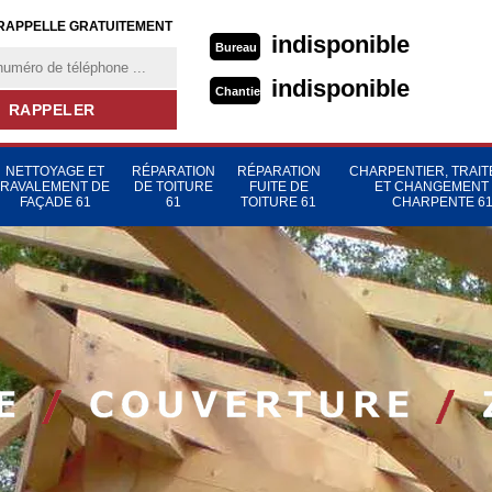
RAPPELLE GRATUITEMENT
indisponible
Bureau
indisponible
Chantier
NETTOYAGE ET
RÉPARATION
RÉPARATION
CHARPENTIER, TRAI
RAVALEMENT DE
DE TOITURE
FUITE DE
ET CHANGEMENT
FAÇADE 61
61
TOITURE 61
CHARPENTE 6