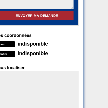
s coordonnées
indisponible
reau
indisponible
antier
us localiser