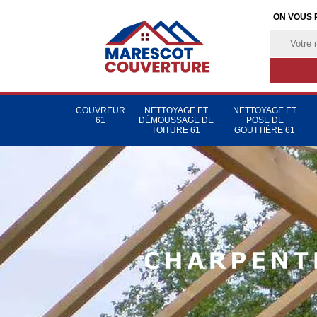
ON VOUS 
COUVREUR
NETTOYAGE ET
NETTOYAGE ET
61
DÉMOUSSAGE DE
POSE DE
TOITURE 61
GOUTTIÈRE 61