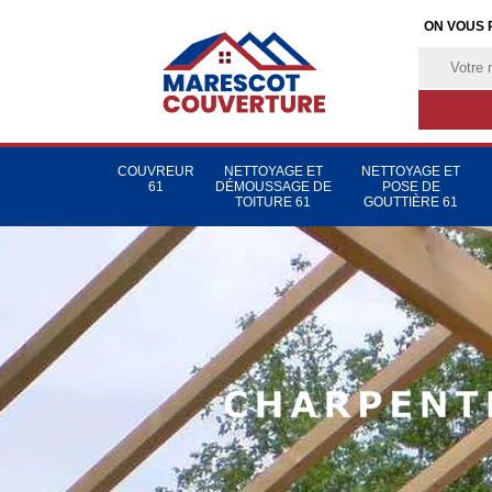
ON VOUS 
COUVREUR
NETTOYAGE ET
NETTOYAGE ET
61
DÉMOUSSAGE DE
POSE DE
TOITURE 61
GOUTTIÈRE 61