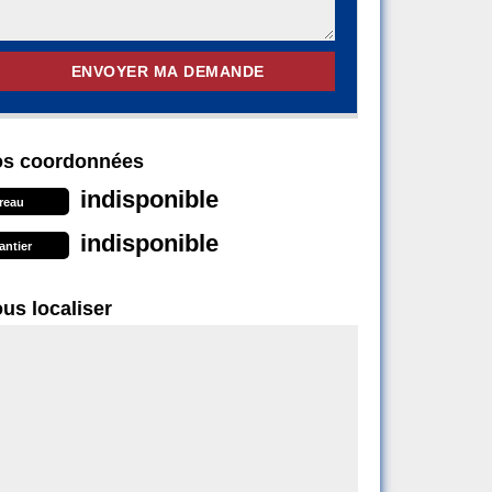
s coordonnées
indisponible
reau
indisponible
antier
us localiser