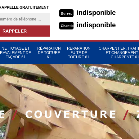
RAPPELLE GRATUITEMENT
indisponible
Bureau
indisponible
Chantier
NETTOYAGE ET
RÉPARATION
RÉPARATION
CHARPENTIER, TRAI
RAVALEMENT DE
DE TOITURE
FUITE DE
ET CHANGEMENT
FAÇADE 61
61
TOITURE 61
CHARPENTE 6