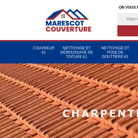
ON VOUS 
COUVREUR
NETTOYAGE ET
NETTOYAGE ET
61
DÉMOUSSAGE DE
POSE DE
TOITURE 61
GOUTTIÈRE 61