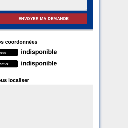
s coordonnées
indisponible
reau
indisponible
antier
us localiser