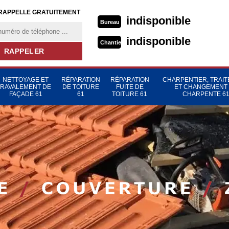
RAPPELLE GRATUITEMENT
indisponible
Bureau
indisponible
Chantier
NETTOYAGE ET
RÉPARATION
RÉPARATION
CHARPENTIER, TRAI
RAVALEMENT DE
DE TOITURE
FUITE DE
ET CHANGEMENT
FAÇADE 61
61
TOITURE 61
CHARPENTE 6