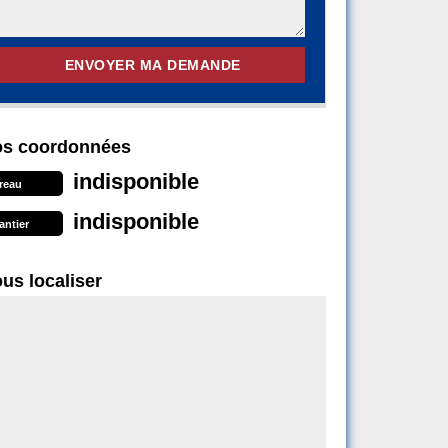
s coordonnées
indisponible
reau
indisponible
antier
us localiser