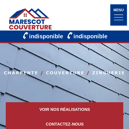
MENU
indisponible
indisponible
VOIR NOS RÉALISATIONS
CONTACTEZ-NOUS