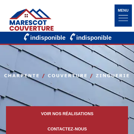
MENU
indisponible
indisponible
VOIR NOS RÉALISATIONS
CONTACTEZ-NOUS