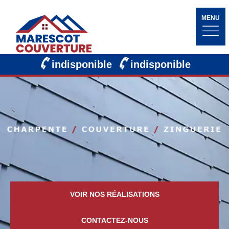
MENU
indisponible
indisponible
VOIR NOS RÉALISATIONS
CONTACTEZ-NOUS