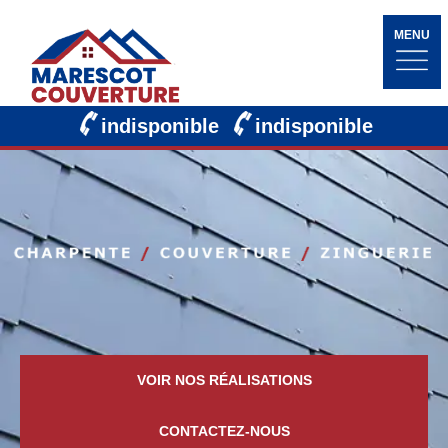
MENU
indisponible
indisponible
VOIR NOS RÉALISATIONS
CONTACTEZ-NOUS