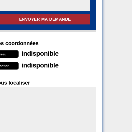
s coordonnées
indisponible
reau
indisponible
antier
us localiser