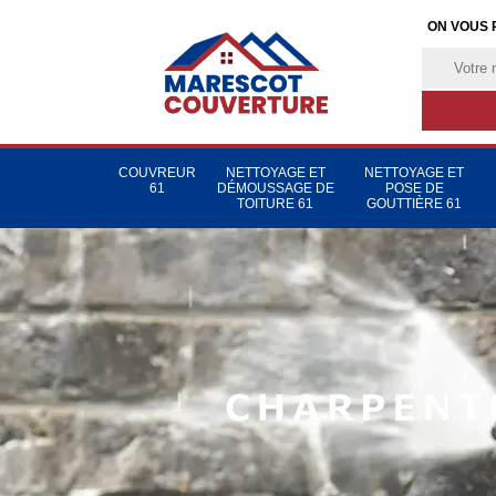
ON VOUS 
COUVREUR
NETTOYAGE ET
NETTOYAGE ET
61
DÉMOUSSAGE DE
POSE DE
TOITURE 61
GOUTTIÈRE 61