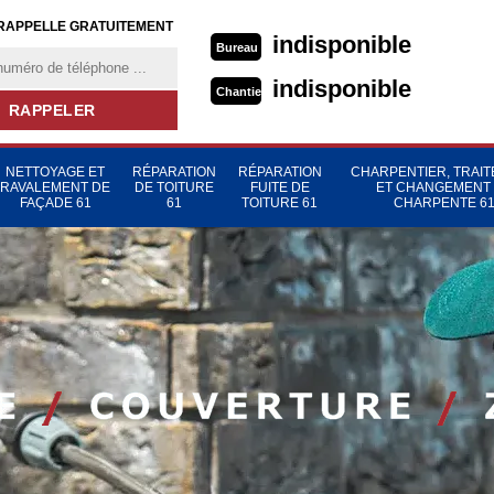
RAPPELLE GRATUITEMENT
indisponible
Bureau
indisponible
Chantier
NETTOYAGE ET
RÉPARATION
RÉPARATION
CHARPENTIER, TRAI
RAVALEMENT DE
DE TOITURE
FUITE DE
ET CHANGEMENT
FAÇADE 61
61
TOITURE 61
CHARPENTE 6