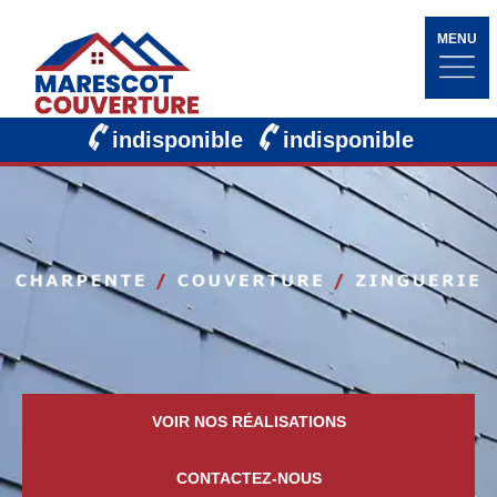
MENU
indisponible
indisponible
VOIR NOS RÉALISATIONS
CONTACTEZ-NOUS