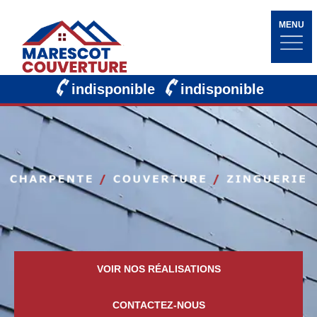
MENU
indisponible
indisponible
VOIR NOS RÉALISATIONS
CONTACTEZ-NOUS