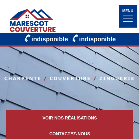
MENU
indisponible
indisponible
VOIR NOS RÉALISATIONS
CONTACTEZ-NOUS