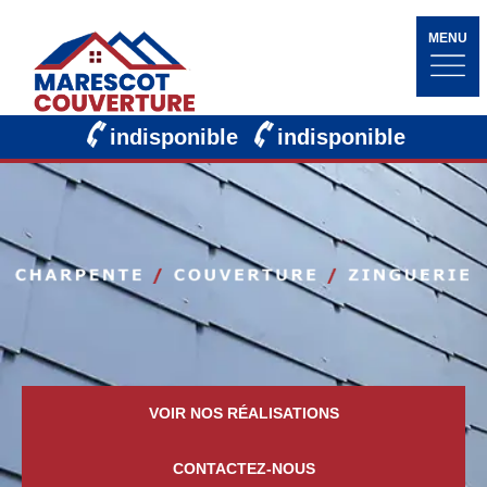
MENU
indisponible
indisponible
VOIR NOS RÉALISATIONS
CONTACTEZ-NOUS