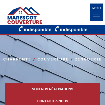
MENU
indisponible
indisponible
VOIR NOS RÉALISATIONS
CONTACTEZ-NOUS