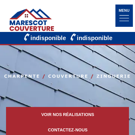
MENU
indisponible
indisponible
VOIR NOS RÉALISATIONS
CONTACTEZ-NOUS