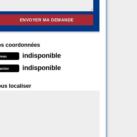
s coordonnées
indisponible
reau
indisponible
antier
us localiser