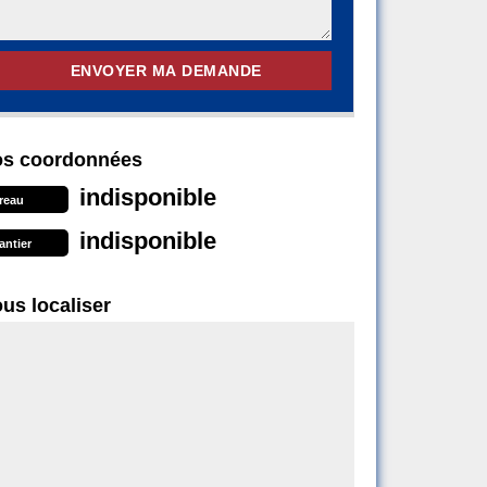
s coordonnées
indisponible
reau
indisponible
antier
us localiser