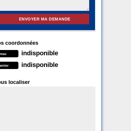
s coordonnées
indisponible
reau
indisponible
antier
us localiser