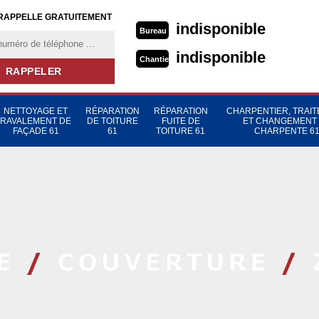
RAPPELLE GRATUITEMENT
indisponible
Bureau
indisponible
Chantier
NETTOYAGE ET
RÉPARATION
RÉPARATION
CHARPENTIER, TRAI
RAVALEMENT DE
DE TOITURE
FUITE DE
ET CHANGEMENT
FAÇADE 61
61
TOITURE 61
CHARPENTE 6