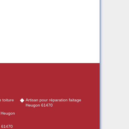
 toiture
Artisan pour réparation faitage
Heugon 61470
e Heugon
n 61470