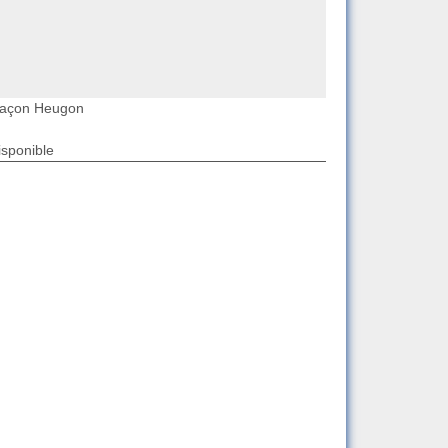
açon Heugon
isponible