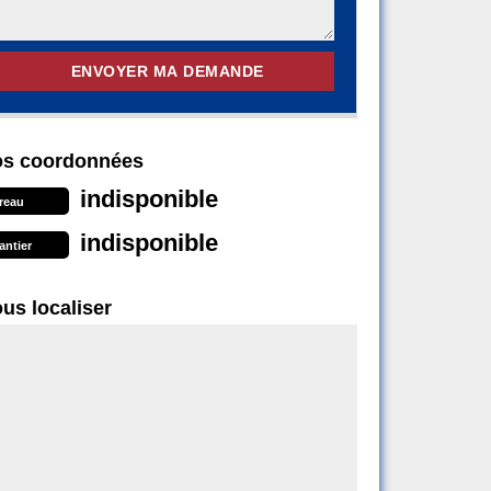
s coordonnées
indisponible
reau
indisponible
antier
us localiser