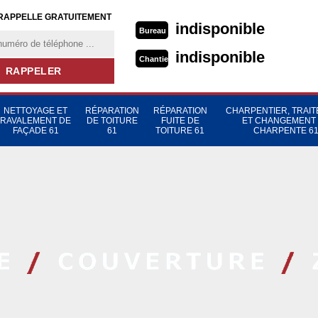
RAPPELLE GRATUITEMENT
indisponible
Bureau
indisponible
Chantier
NETTOYAGE ET
RÉPARATION
RÉPARATION
CHARPENTIER, TRAI
RAVALEMENT DE
DE TOITURE
FUITE DE
ET CHANGEMENT
FAÇADE 61
61
TOITURE 61
CHARPENTE 6