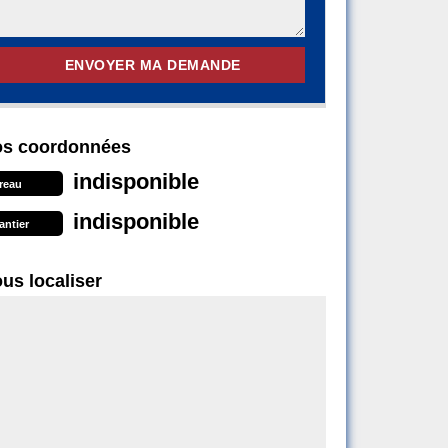
s coordonnées
indisponible
reau
indisponible
antier
us localiser