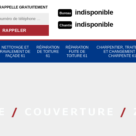
RAPPELLE GRATUITEMENT
indisponible
Bureau
indisponible
Chantier
NETTOYAGE ET
RÉPARATION
RÉPARATION
CHARPENTIER, TRAI
RAVALEMENT DE
DE TOITURE
FUITE DE
ET CHANGEMENT
FAÇADE 61
61
TOITURE 61
CHARPENTE 6