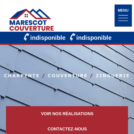
MENU
indisponible
indisponible
VOIR NOS RÉALISATIONS
CONTACTEZ-NOUS