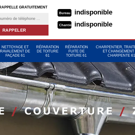
RAPPELLE GRATUITEMENT
indisponible
Bureau
indisponible
Chantier
NETTOYAGE ET
RÉPARATION
RÉPARATION
CHARPENTIER, TRAI
RAVALEMENT DE
DE TOITURE
FUITE DE
ET CHANGEMENT
FAÇADE 61
61
TOITURE 61
CHARPENTE 6