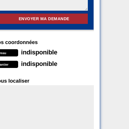
s coordonnées
indisponible
reau
indisponible
antier
us localiser