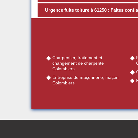
Urgence fuite toiture à 61250 : Faites conf
Charpentier, traitement et
R
changement de charpente
Colombiers
Entreprise de maçonnerie, maçon
Colombiers