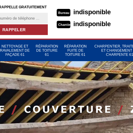
RAPPELLE GRATUITEMENT
indisponible
Bureau
indisponible
Chantier
NETTOYAGE ET
RÉPARATION
RÉPARATION
CHARPENTIER, TRAI
RAVALEMENT DE
DE TOITURE
FUITE DE
ET CHANGEMENT
FAÇADE 61
61
TOITURE 61
CHARPENTE 6