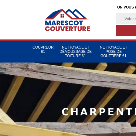
ON VOUS 
COUVREUR
NETTOYAGE ET
NETTOYAGE ET
61
DÉMOUSSAGE DE
POSE DE
TOITURE 61
GOUTTIÈRE 61