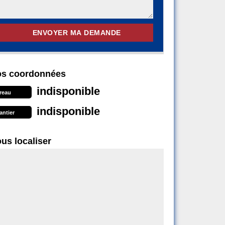
s coordonnées
indisponible
reau
indisponible
antier
us localiser