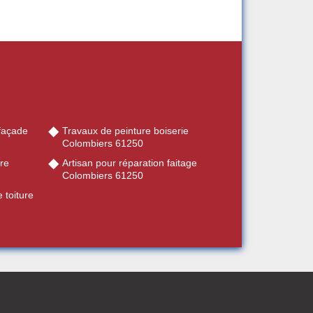
façade
Travaux de peinture boiserie
Colombiers 61250
re
Artisan pour réparation faitage
Colombiers 61250
 toiture