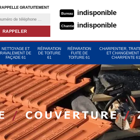
RAPPELLE GRATUITEMENT
indisponible
Bureau
indisponible
Chantier
NETTOYAGE ET
RÉPARATION
RÉPARATION
CHARPENTIER, TRAI
RAVALEMENT DE
DE TOITURE
FUITE DE
ET CHANGEMENT
FAÇADE 61
61
TOITURE 61
CHARPENTE 6