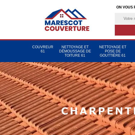
ON VOUS 
COUVREUR
NETTOYAGE ET
NETTOYAGE ET
61
DÉMOUSSAGE DE
POSE DE
TOITURE 61
GOUTTIÈRE 61