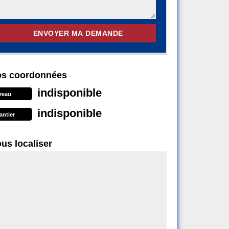
s coordonnées
indisponible
reau
indisponible
antier
us localiser