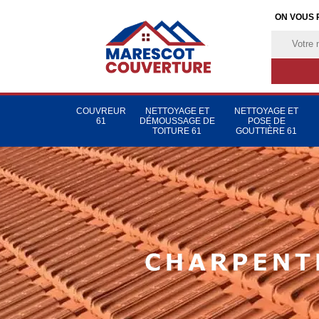
ON VOUS 
COUVREUR
NETTOYAGE ET
NETTOYAGE ET
61
DÉMOUSSAGE DE
POSE DE
TOITURE 61
GOUTTIÈRE 61