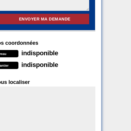
s coordonnées
indisponible
reau
indisponible
antier
us localiser