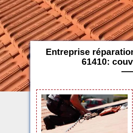
Entreprise réparatio
61410: couv