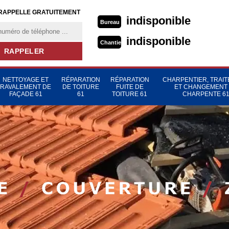
RAPPELLE GRATUITEMENT
indisponible
Bureau
indisponible
Chantier
NETTOYAGE ET
RÉPARATION
RÉPARATION
CHARPENTIER, TRAI
RAVALEMENT DE
DE TOITURE
FUITE DE
ET CHANGEMENT
FAÇADE 61
61
TOITURE 61
CHARPENTE 6