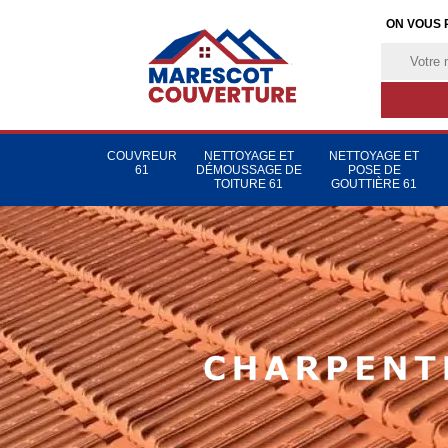
ON VOUS 
COUVREUR
NETTOYAGE ET
NETTOYAGE ET
61
DÉMOUSSAGE DE
POSE DE
TOITURE 61
GOUTTIÈRE 61