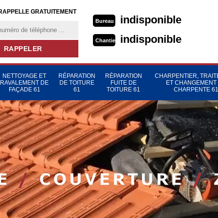
RAPPELLE GRATUITEMENT
indisponible
Bureau
indisponible
Chantier
NETTOYAGE ET
RÉPARATION
RÉPARATION
CHARPENTIER, TRAI
RAVALEMENT DE
DE TOITURE
FUITE DE
ET CHANGEMENT
FAÇADE 61
61
TOITURE 61
CHARPENTE 6