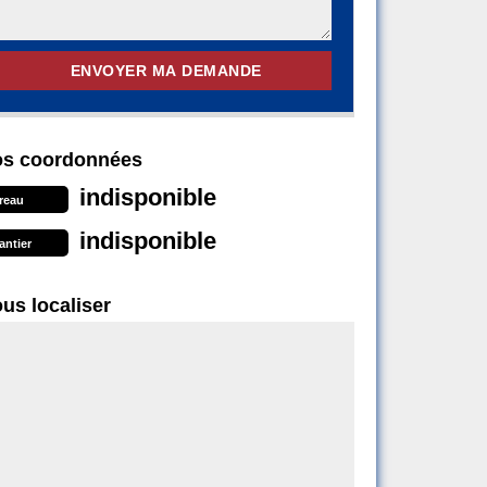
s coordonnées
indisponible
reau
indisponible
antier
us localiser