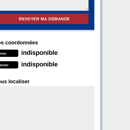
s coordonnées
indisponible
reau
indisponible
antier
us localiser