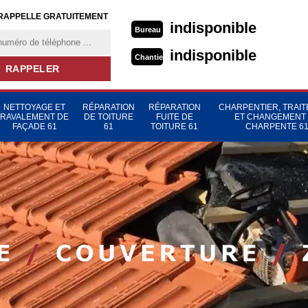
RAPPELLE GRATUITEMENT
indisponible
Bureau
indisponible
Chantier
NETTOYAGE ET
RÉPARATION
RÉPARATION
CHARPENTIER, TRAI
RAVALEMENT DE
DE TOITURE
FUITE DE
ET CHANGEMENT
FAÇADE 61
61
TOITURE 61
CHARPENTE 6