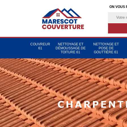
ON VOUS 
COUVREUR
NETTOYAGE ET
NETTOYAGE ET
61
DÉMOUSSAGE DE
POSE DE
TOITURE 61
GOUTTIÈRE 61