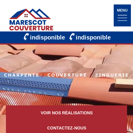
MENU
indisponible
indisponible
VOIR NOS RÉALISATIONS
CONTACTEZ-NOUS