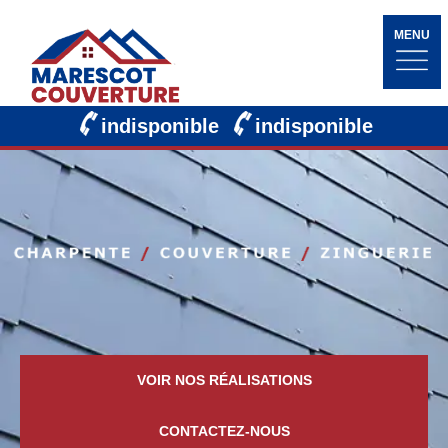
MENU
indisponible
indisponible
VOIR NOS RÉALISATIONS
CONTACTEZ-NOUS