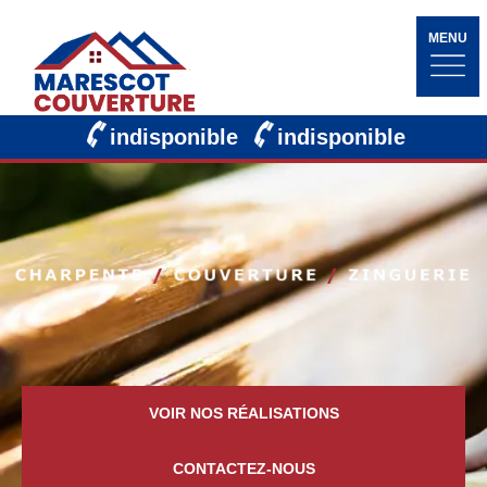
MENU
indisponible
indisponible
VOIR NOS RÉALISATIONS
CONTACTEZ-NOUS